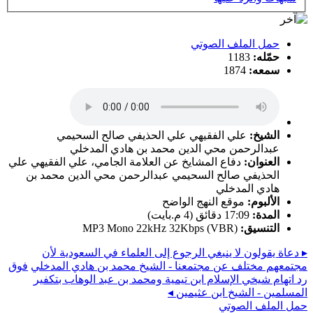
حمل الملف الصوتي
حمّله:
1183
سمعه:
1874
الشيخ:
علي الفقيهي علي الحذيفي صالح السحيمي
عبدالرحمن محي الدين محمد بن هادي المدخلي
العنوان:
دفاع المشايخ عن العلامة الجامي، علي الفقيهي علي
الحذيفي صالح السحيمي عبدالرحمن محي الدين محمد بن
هادي المدخلي
الألبوم:
موقع النهج الواضح
المدة:
17:09 دقائق (‏4 م.بايت)
التنسيق:
MP3 Mono 22kHz 32Kbps (VBR)
▸ دعاة يقولون لا ينبغي الرجوع إلى العلماء في السعودية لأن
مجتمعهم مختلف عن مجتمعنا - الشيخ محمد بن هادي المدخلي
فوق
رد اتهام شيخي الإسلام ابن تيمية ومحمد بن عبد الوهاب بتكفير
المسلمين - الشيخ ابن عثيمين ◂
حمل الملف الصوتي