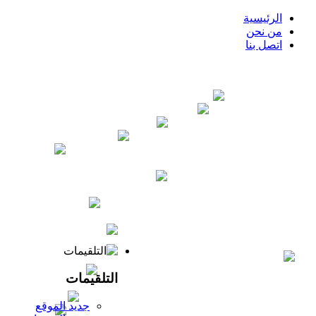
الرئيسية
من نحن
اتصل بنا
لقاء مع الشيخ ابن رمزان مع مشاركة الشيخين خالد عبدالرحمن و
عادل منصور
لقاء بعنوان : العدالة الحرية المساواة في
ميزان الشريعة
لقاء بعنوان: من وراء داعش، داعش
والنصرة وجهان لمنهج واحد
محاضرة بعنوان: مختارات من
كتاب رفع الملام عن الأئمة الأعلام
محاضرة : من لغزة
للشيخ الفاضل محمد عثمان العنجري حفظه الله
كيف
يجب علينا أن نفسر القرآن الكريم - لقاء لمجموعة من المشايخ
بتاريخ 13 صفر 1436 هجرية
خطر داعش و جبهة النصرة و
تنظيم القاعدة على الأمة - الشيخين محمد بن رمزان و محمد الفيفي
بتعليق سماحة المفتي عبد العزيز آل الشيخ
موقف المسلم
من جريمة فرنسا - للمشايخ الفضلاء : خالد عبدالرحمن - محمد بن
رمزان - عادل منصور - محمد العنجري
الناس ثلاثة عالم و
متعلم و همج رعاع - الشيخ خالد عبدالرحمن و الشيخ علي السالم
محاضرة بعنوان : قسوة القلب - للشيخين الفاضلين خالد
عبدالرحمن و محمد العنجري حفظهما الله
لمحات سنية
التلقيمات
من السيرة النبوية ( من كتاب زاد المعاد لـ ابن القيم ) - المشايخ :
خالد عبد الرحمن - عادل منصور - علي السالم
محاضرة
جديد الموقع
بعنوان: السعادة - لفضيلة الشيخ محمد العنجري
لقاء