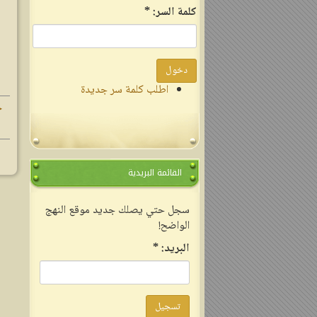
‏كلمة السر: ‏
*
اطلب كلمة سر جديدة
▸
القائمة البريدية
سجل حتي يصلك جديد موقع النهج
الواضح!
‏البريد: ‏
*