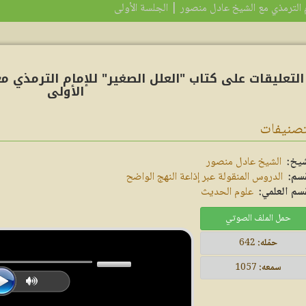
م الترمذي مع الشيخ عادل منصور | الجلسة الأولى
التعليقات على كتاب "العلل الصغير" للإمام الترمذي م
الأولى
تصنيفات
شيخ:
الشيخ عادل منصور
قسم:
الدروس المنقولة عبر إذاعة النهج الواضح
سم العلمي:
علوم الحديث
حمل الملف الصوتي
حمّله:
642
سمعه:
1057