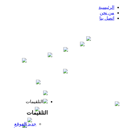
الرئيسية
من نحن
اتصل بنا
لقاء مع الشيخ ابن رمزان مع مشاركة الشيخين خالد عبدالرحمن و
عادل منصور
لقاء بعنوان : العدالة الحرية المساواة في
ميزان الشريعة
لقاء بعنوان: من وراء داعش، داعش
والنصرة وجهان لمنهج واحد
محاضرة بعنوان: مختارات من
كتاب رفع الملام عن الأئمة الأعلام
محاضرة : من لغزة
للشيخ الفاضل محمد عثمان العنجري حفظه الله
كيف
يجب علينا أن نفسر القرآن الكريم - لقاء لمجموعة من المشايخ
بتاريخ 13 صفر 1436 هجرية
خطر داعش و جبهة النصرة و
تنظيم القاعدة على الأمة - الشيخين محمد بن رمزان و محمد الفيفي
بتعليق سماحة المفتي عبد العزيز آل الشيخ
موقف المسلم
من جريمة فرنسا - للمشايخ الفضلاء : خالد عبدالرحمن - محمد بن
رمزان - عادل منصور - محمد العنجري
الناس ثلاثة عالم و
متعلم و همج رعاع - الشيخ خالد عبدالرحمن و الشيخ علي السالم
محاضرة بعنوان : قسوة القلب - للشيخين الفاضلين خالد
عبدالرحمن و محمد العنجري حفظهما الله
لمحات سنية
التلقيمات
من السيرة النبوية ( من كتاب زاد المعاد لـ ابن القيم ) - المشايخ :
خالد عبد الرحمن - عادل منصور - علي السالم
محاضرة
جديد الموقع
بعنوان: السعادة - لفضيلة الشيخ محمد العنجري
لقاء